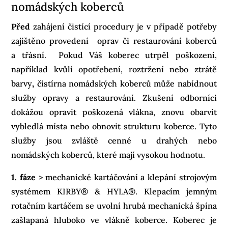
nomádských koberců
Před
zahájení čistící procedury je v případě potřeby
zajištěno provedení oprav či restaurování koberců
a třásní. Pokud Váš koberec utrpěl poškození,
například kvůli opotřebení, roztržení nebo ztrátě
barvy
,
čistírna nomádských koberců může nabídnout
služby opravy a restaurování. Zkušení odborníci
dokážou opravit poškozená vlákna, znovu obarvit
vybledlá místa nebo obnovit strukturu koberce. Tyto
služby jsou zvláště cenné u drahých nebo
nomádských koberců, které mají vysokou hodnotu.
1. fáze
> mechanické kartáčování a klepání strojovým
systémem KIRBY® & HYLA®. Klepacím jemným
rotačním kartáčem se uvolní hrubá mechanická špína
zašlapaná hluboko ve vlákně koberce. Koberec je