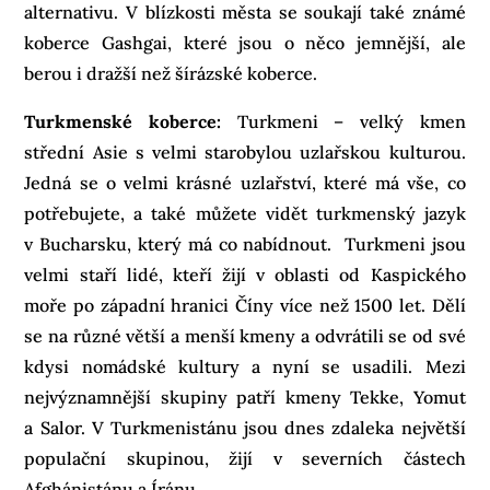
alternativu. V blízkosti města se soukají také známé
koberce Gashgai, které jsou o něco jemnější, ale
berou i dražší než šírázské koberce.
Turkmenské koberce:
Turkmeni – velký kmen
střední Asie s velmi starobylou uzlařskou kulturou.
Jedná se o velmi krásné uzlařství, které má vše, co
potřebujete, a také můžete vidět turkmenský jazyk
v Bucharsku, který má co nabídnout. Turkmeni jsou
velmi staří lidé, kteří žijí v oblasti od Kaspického
moře po západní hranici Číny více než 1500 let. Dělí
se na různé větší a menší kmeny a odvrátili se od své
kdysi nomádské kultury a nyní se usadili. Mezi
nejvýznamnější skupiny patří kmeny Tekke, Yomut
a Salor. V Turkmenistánu jsou dnes zdaleka největší
populační skupinou, žijí v severních částech
Afghánistánu a Íránu.