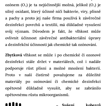
ozónem (O₃) je ta nejúčinnější možná, jelikož (O₃) je
silný oxidant, který účinně ničí bakterie, viry, plísně
a pachy a proto jej naše firma používá k závěrečné
dezinfekci povrchů a textilií, má důkladné vysušení
svůj význam. Důvodem je fakt, že vlhkost může
ovlivnit účinnost závěrečné antibakteriální úpravy
a dezinfekční účinnosti jak chemické tak ozónování.
Zbytková
vlhkost se může i po chemické či ozonové
dezinfekci stále držet v materiálech, což i nadále
podporuje růst plísní a možné množení bakterií.
Proto v naší čistírně považujeme za důležité
materiály po ozónování či chemické dezinfekci
opětovně důkladně vysušit, aby se zabránilo
opětovnému růstu mikroorganismů.
Sušení koberců