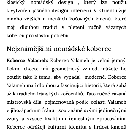
klasický, nomádský design , který lze použít
k vytvoření jasného designu interiéru. V Orientu žije
mnoho větších u menších kočovných kmenů, které
mají dlouhou tradici v pletení ručně vázaných
koberců pro vlastní potřebu.
Nejznámějšími nomádské koberce
Koberce Yalameh:
Koberec Yalameh je velmi jemný.
Pokud chcete mít geometrický vzhled, můžete ho
použít také k tomu, aby vypadal moderně. Koberce
Yalameh mají dlouhou a fascinující historii, která sahá
až k tradicím íránských kočovníků. Tato ručně vázaná
mistrovská dila, pojmenovaná podle oblasti Yalameh
v jihozápadním Íránu, jsou známé svými jedinečnými
vzory a vysoce kvalitním řemeslným zpracováním.
Koberce odrážejí kulturní identitu a hrdost kmenů