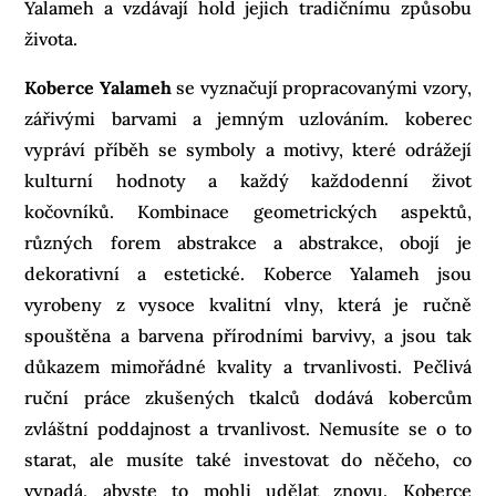
Yalameh a vzdávají hold jejich tradičnímu způsobu
života.
Koberce Yalameh
se vyznačují propracovanými vzory,
zářivými barvami a jemným uzlováním. koberec
vypráví příběh se symboly a motivy, které odrážejí
kulturní hodnoty a každý každodenní život
kočovníků. Kombinace geometrických aspektů,
různých forem abstrakce a abstrakce, obojí je
dekorativní a estetické. Koberce Yalameh jsou
vyrobeny z vysoce kvalitní vlny, která je ručně
spouštěna a barvena přírodními barvivy, a jsou tak
důkazem mimořádné kvality a trvanlivosti. Pečlivá
ruční práce zkušených tkalců dodává kobercům
zvláštní poddajnost a trvanlivost. Nemusíte se o to
starat, ale musíte také investovat do něčeho, co
vypadá, abyste to mohli udělat znovu. Koberce