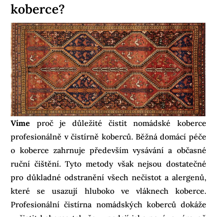
koberce?
Víme
proč je důležité čistit nomádské koberce
profesionálně v čistírně koberců. Běžná domácí péče
o koberce zahrnuje především vysávání a občasné
ruční čištění. Tyto metody však nejsou dostatečné
pro důkladné odstranění všech nečistot a alergenů,
které se usazují hluboko ve vláknech koberce.
Profesionální čistírna nomádských koberců dokáže