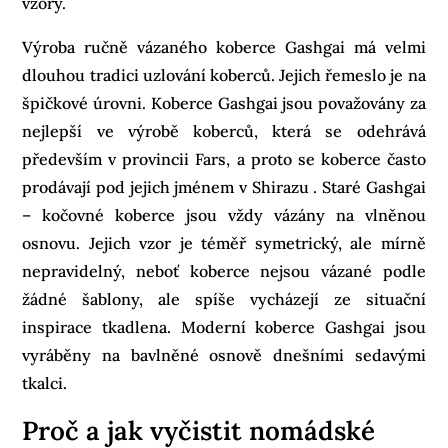
vzory.
Výroba ručně vázaného koberce Gashgai má velmi
dlouhou tradici uzlování koberců. Jejich řemeslo je na
špičkové úrovni. Koberce Gashgai jsou považovány za
nejlepší ve výrobě koberců, která se odehrává
především v provincii Fars, a proto se koberce často
prodávají pod jejich jménem v Shirazu . Staré Gashgai
– kočovné koberce jsou vždy vázány na vlněnou
osnovu. Jejich vzor je téměř symetrický, ale mírně
nepravidelný, neboť koberce nejsou vázané podle
žádné šablony, ale spíše vycházejí ze situační
inspirace tkadlena. Moderní koberce Gashgai jsou
vyráběny na bavlněné osnově dnešními sedavými
tkalci.
Proč a jak vyčistit nomádské