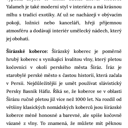
Yalameh je také moderní styl v interiéru a má krásnou
mlhu s tradicí exotiky. Ať už se nacházejí v obývacím
pokoji, ložnici nebo kanceláři, hřeji příjemnou
atmosféru a dodávají interiér umělecký nádech, který
jej obohatí.
Šírázské koberce:
Šírázský koberec je poměrně
hrubý koberec s vynikající kvalitou vlny, který pletou
kočovníci v okolí perského města Šíráz. Íráz je
starobylé perské město s častou historií, která začala
v Persii. Nejdůležitější je umět používat slávistický
Persky Basník Háfiz. Říká se, že koberce se v oblasti
Šírázu ručně pletou již více než 1000 let. Na rozdíl od
většiny klasických nomádských koberců jsou šírázské
koberce méně honosné a barevné, ale spíše kočovně
vázané z vlny. To znamená, že můžete mít pěknou