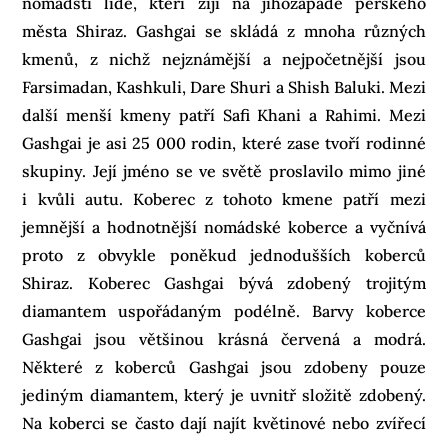
nomádští lidé, kteří žijí na jihozápadě perského
města Shiraz. Gashgai se skládá z mnoha různých
kmenů, z nichž nejznámější a nejpočetnější jsou
Farsimadan, Kashkuli, Dare Shuri a Shish Baluki. Mezi
další menší kmeny patří Safi Khani a Rahimi. Mezi
Gashgai je asi 25 000 rodin, které zase tvoří rodinné
skupiny. Její jméno se ve světě proslavilo mimo jiné
i kvůli autu. Koberec z tohoto kmene patří mezi
jemnější a hodnotnější nomádské koberce a vyčnívá
proto z obvykle poněkud jednodušších koberců
Shiraz. Koberec Gashgai bývá zdobený trojitým
diamantem uspořádaným podélně. Barvy koberce
Gashgai jsou většinou krásná červená a modrá.
Některé z koberců Gashgai jsou zdobeny pouze
jediným diamantem, který je uvnitř složitě zdobený.
Na koberci se často dají najít květinové nebo zvířecí