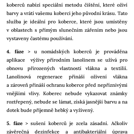
koberců nabízí speciální metodu čištění, které oživí
barvy a vrátí vašemu koberci jeho původní krásu. Tato
služba je ideální pro koberce, které jsou umístěny
v oblastech s přímým slunečním zářením nebo jsou
vystaveny častému používání.
4. fáze
> u nomádských koberců je prováděna
aplikace výživy přírodním lanolinem se užívá pro
obnovu přirozených vlastností vlákna a textilií.
Lanolinová regenerace přináší oživení vlákna
a zároveň přináší ochranu koberce před nepříznivými
vnějšími vlivy. Koberec nebude vykazovat známky
roztřepený, nebude se lámat, získá jasnější barvu a na
dotek bude příjemně hebký a vyživený.
5. fáze
> sušení koberců je zcela zásadní. Ačkoliv
závěrečná dezinfekce a antibakteriální úprava