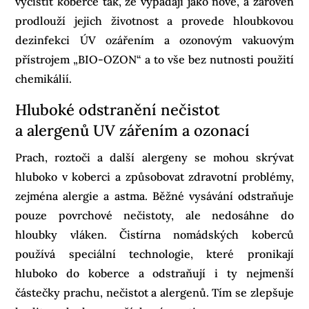
vyčistit koberce tak, že vypadají jako nové, a zároveň
prodlouží jejich životnost a provede hloubkovou
dezinfekci ÚV ozářením a ozonovým vakuovým
přístrojem „BIO-OZON“ a to vše bez nutnosti použití
chemikálií.
Hluboké odstranění nečistot
a alergenů UV zářením a ozonací
Prach, roztoči a další alergeny se mohou skrývat
hluboko v koberci a způsobovat zdravotní problémy,
zejména alergie a astma. Běžné vysávání odstraňuje
pouze povrchové nečistoty, ale nedosáhne do
hloubky vláken. Čistírna nomádských koberců
používá speciální technologie, které pronikají
hluboko do koberce a odstraňují i ty nejmenší
částečky prachu, nečistot a alergenů. Tím se zlepšuje