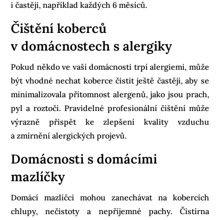
i častěji, například každých 6 měsíců.
Čištění koberců
v domácnostech s alergiky
Pokud někdo ve vaší domácnosti trpí alergiemi, může
být vhodné nechat koberce čistit ještě častěji, aby se
minimalizovala přítomnost alergenů, jako jsou prach,
pyl a roztoči. Pravidelné profesionální čištění může
výrazně přispět ke zlepšení kvality vzduchu
a zmírnění alergických projevů.
Domácnosti s domácími
mazlíčky
Domácí mazlíčci mohou zanechávat na kobercích
chlupy, nečistoty a nepříjemné pachy. Čistírna