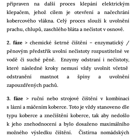
připraven na další proces klepání elektrickým
klepačem, jehož cílem je otevření a načechrání
kobercového vlákna. Celý proces slouží k uvolnění
prachu, chlupů, zaschlého bláta a nečistot v osnově.
2. fáze
> chemické šetrné čištění – enzymatický /
pěnovým předstřik uvolní nečistoty rozpustitelné ve
vodě či suché pěně. Enzymy odstraní i nečistoty,
které následné kroky nemusí vždy uvolnit včetně
odstranění mastnot a špíny a uvolnění
zapouzdřených pachů.
3. fáze
> ruční nebo strojové čištění v kombinaci
s lázní a máčením koberce. Toto je vždy stanoveno dle
typu koberce a znečištění koberce, tak aby nedošlo
k jeho znehodnocení a bylo dosaženo maximálního
možného výsledku čištění. Čistírna nomádských