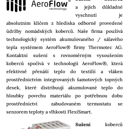
a jejich důkladné
vyschnutí je
absolutním klíčem z hlediska odborně provedené
údržby nomádských koberců. Naše firma používá
technologický systém akumulovaného / sálavého
tepla systémem AeroFlow® firmy Thermotec AG.
Kontaktní sušení s rovnoměrným vysoušením
koberců spočívá v technologii AeroFlow®, která
efektivně přenáší teplo do textilií a vláken
prostřednictvím integrovaných šamotových topných
desek, které distribuují akumulované teplo do
hloubky povrchu materiálu po potřebnou dobu
prostřednictví zabudovaném termostatu se
senzorem teploty a vlhkosti FlexiSmart.
Sušení
koberců