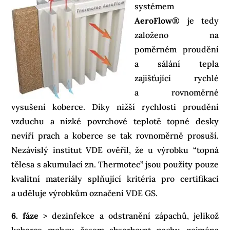
systémem
AeroFlow®
je tedy
založeno na
poměrném proudění
a sálání tepla
zajišťující rychlé
a rovnoměrné
vysušení koberce. Díky nižší rychlosti proudění
vzduchu a nízké povrchové teplotě topné desky
nevíří prach a koberce se tak rovnoměrně prosuší.
Nezávislý institut VDE ověřil, že u výrobku “topná
tělesa s akumulací zn. Thermotec” jsou použity pouze
kvalitní materiály splňující kritéria pro certifikaci
a uděluje výrobkům označení VDE GS.
6. fáze
> dezinfekce a odstranění zápachů, jelikož
koberce mohou časem absorbovat pachy, zejména