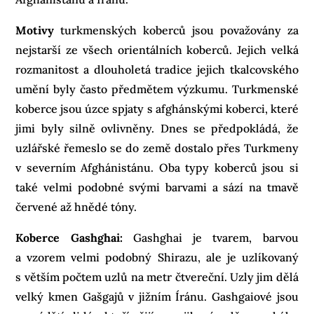
Motivy
turkmenských koberců jsou považovány za
nejstarší ze všech orientálních koberců. Jejich velká
rozmanitost a dlouholetá tradice jejich tkalcovského
umění byly často předmětem výzkumu. Turkmenské
koberce jsou úzce spjaty s afghánskými koberci, které
jimi byly silně ovlivněny. Dnes se předpokládá, že
uzlářské řemeslo se do země dostalo přes Turkmeny
v severním Afghánistánu. Oba typy koberců jsou si
také velmi podobné svými barvami a sází na tmavě
červené až hnědé tóny.
Koberce Gashghai:
Gashghai je tvarem, barvou
a vzorem velmi podobný Shirazu, ale je uzlíkovaný
s větším počtem uzlů na metr čtvereční. Uzly jim dělá
velký kmen Gašgajů v jižním Íránu. Gashgaiové jsou