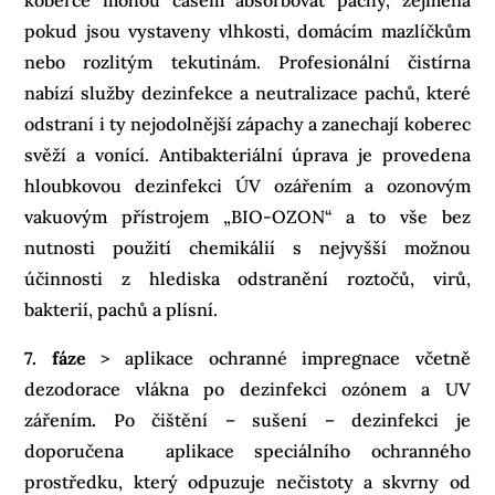
pokud jsou vystaveny vlhkosti, domácím mazlíčkům
nebo rozlitým tekutinám. Profesionální čistírna
nabízí služby dezinfekce a neutralizace pachů, které
odstraní i ty nejodolnější zápachy a zanechají koberec
svěží a vonící. Antibakteriální úprava je provedena
hloubkovou dezinfekci ÚV ozářením a ozonovým
vakuovým přístrojem „BIO-OZON“ a to vše bez
nutnosti použití chemikálií s nejvyšší možnou
účinnosti z hlediska odstranění roztočů, virů,
bakterií, pachů a plísní.
7. fáze
> aplikace ochranné impregnace včetně
dezodorace vlákna po dezinfekci ozónem a UV
zářením
.
Po čištění – sušení – dezinfekci je
doporučena aplikace speciálního ochranného
prostředku, který odpuzuje nečistoty a skvrny od