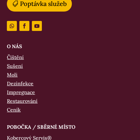
Poptávka služeb
O NÁS
Čištění
Sušení
Moli
Dezinfekce
Impregnace
Restaurování
Ceník
POBOČKA / SBĚRNÉ MÍSTO
Kobercový Servis®