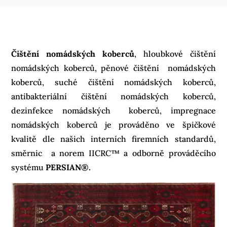
Čištění nomádských koberců
, hloubkové čištění
nomádských koberců, pěnové čištění nomádských
koberců, suché čištění nomádských koberců,
antibakteriální čištění nomádských koberců,
dezinfekce nomádských koberců, impregnace
nomádských koberců je prováděno ve špičkové
kvalitě dle našich interních firemních standardů,
směrnic a norem IICRC™ a odborně prováděcího
systému
PERSIAN®.